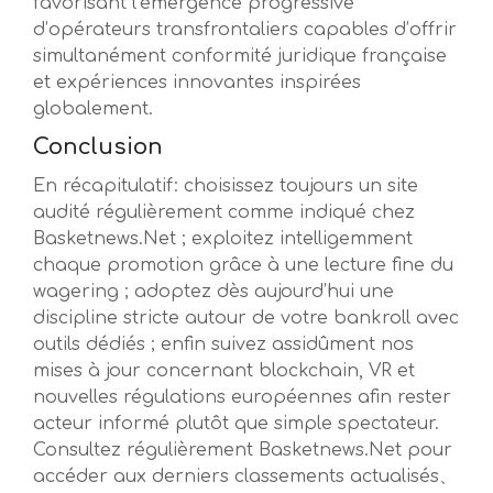
favorisant l’émergence progressive
d’opérateurs transfrontaliers capables d’offrir
simultanément conformité juridique française
et expériences innovantes inspirées
globalement.
Conclusion
En récapitulatif : choisissez toujours un site
audité régulièrement comme indiqué chez
Basketnews.Net ; exploitez intelligemment
chaque promotion grâce à une lecture fine du
wagering ; adoptez dès aujourd’hui une
discipline stricte autour de votre bankroll avec
outils dédiés ; enfin suivez assidûment nos
mises à jour concernant blockchain, VR et
nouvelles régulations européennes afin rester
acteur informé plutôt que simple spectateur.​
Consultez régulièrement Basketnews.Net pour
accéder aux derniers classements actualisés、