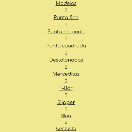
Modelos
Punta fina
Punta redonda
Punta cuadrada
Destalonadas
Merceditas
T-Bar
Slipper
Blog
Contacto