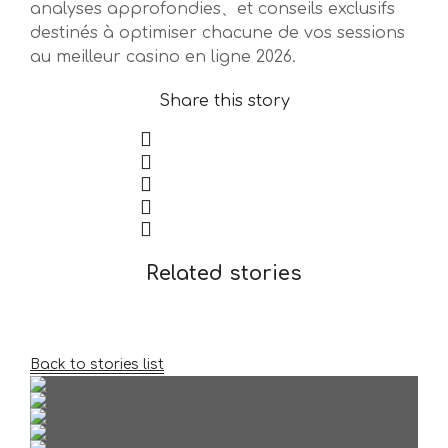
analyses approfondies、et conseils exclusifs
destinés à optimiser chacune de vos sessions
au meilleur casino en ligne 2026.​
Share this story
Sécurité des paiements et
Accédez aux jeux premium sur le
Pourquoi les plateformes de
jackpots : comment les casinos
casino bet-score.live avec des
Live‑Casino Game‑Show Fever:
slots les plus performantes
en ligne modernisent la
bonus exclusifs et jouez au
How Monopoly, Deal or No Deal
captivent les joueurs grâce à des
Related stories
protection contre les
Il Gioco della Fortuna: Come un
casino en ligne en France.
& Other TV Classics Are
bonus mathématiquement
Da zero a milione: come le free
rétro‑débits
Jackpot da Milioni ha
Changing the Beginner’s
optimisés
Temporada
spin in un casinò cripto hanno
Rivoluzionato la Vita di un
Play‑Ground
Temporada
Il Potere dei Jackpot: Come le
trasformato una scommessa in
Campione dei Giochi da Tavolo
Temporada
Guía definitiva para disfrutar al
Community dei Casinò Online
una vittoria scientifica
Temporada
Back to stories list
máximo del casino en vivo en
Restituiscono Valore ai Giocatori
Temporada
Betalice Casino este verano
Temporada
Temporada
Temporada