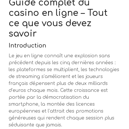
Guide complet du
casino en ligne – Tout
ce que vous devez
savoir
Introduction
Le jeu en ligne connaît une explosion sans
précédent depuis les cinq dernières années :
les plateformes se multiplient, les technologies
de streaming s’améliorent et les joueurs
français dépensent plus de deux milliards
d’euros chaque mois. Cette croissance est
portée par la démocratisation du
smartphone, la montée des licences
européennes et l’attrait des promotions
généreuses qui rendent chaque session plus
séduisante que jamais.