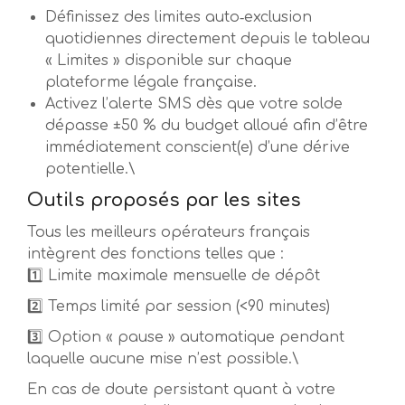
Définissez des limites auto‑exclusion
quotidiennes directement depuis le tableau
« Limites » disponible sur chaque
plateforme légale française.
Activez l’alerte SMS dès que votre solde
dépasse ±50 % du budget alloué afin d’être
immédiatement conscient(e) d’une dérive
potentielle.\
Outils proposés par les sites
Tous les meilleurs opérateurs français
intègrent des fonctions telles que :
1️⃣ Limite maximale mensuelle de dépôt
2️⃣ Temps limité par session (<90 minutes)
3️⃣ Option « pause » automatique pendant
laquelle aucune mise n’est possible.\
En cas de doute persistant quant à votre