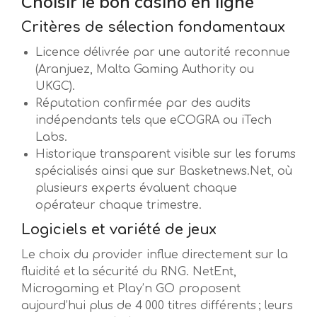
Choisir le bon casino en ligne
Critères de sélection fondamentaux
Licence délivrée par une autorité reconnue
(Aranjuez, Malta Gaming Authority ou
UKGC).
Réputation confirmée par des audits
indépendants tels que eCOGRA ou iTech
Labs.
Historique transparent visible sur les forums
spécialisés ainsi que sur Basketnews.Net, où
plusieurs experts évaluent chaque
opérateur chaque trimestre.
Logiciels et variété de jeux
Le choix du provider influe directement sur la
fluidité et la sécurité du RNG. NetEnt,
Microgaming et Play’n GO proposent
aujourd’hui plus de 4 000 titres différents ; leurs