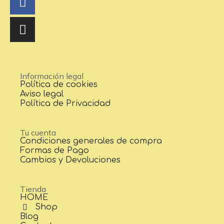
Información legal
Política de cookies
Aviso legal
Política de Privacidad
Tu cuenta
Condiciones generales de compra
Formas de Pago
Cambios y Devoluciones
Tienda
HOME
Shop
Blog