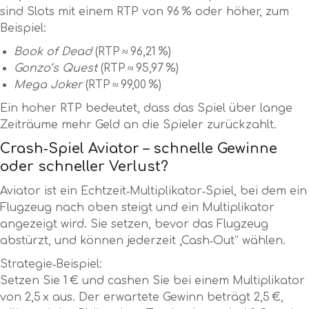
sind Slots mit einem RTP von 96 % oder höher, zum
Beispiel:
Book of Dead
(RTP ≈ 96,21 %)
Gonzo’s Quest
(RTP ≈ 95,97 %)
Mega Joker
(RTP ≈ 99,00 %)
Ein hoher RTP bedeutet, dass das Spiel über lange
Zeiträume mehr Geld an die Spieler zurückzahlt.
Crash‑Spiel Aviator – schnelle Gewinne
oder schneller Verlust?
Aviator ist ein Echtzeit‑Multiplikator‑Spiel, bei dem ein
Flugzeug nach oben steigt und ein Multiplikator
angezeigt wird. Sie setzen, bevor das Flugzeug
abstürzt, und können jederzeit „Cash‑Out“ wählen.
Strategie‑Beispiel:
Setzen Sie 1 € und cashen Sie bei einem Multiplikator
von 2,5 x aus. Der erwartete Gewinn beträgt 2,5 €,