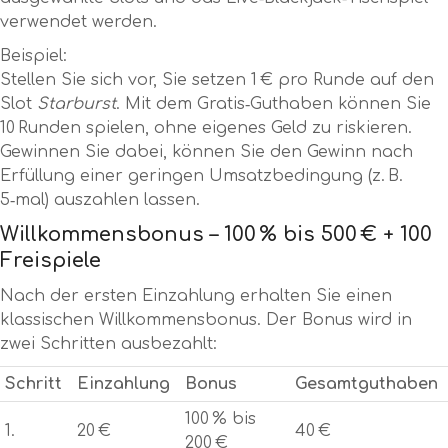
verwendet werden.
Beispiel:
Stellen Sie sich vor, Sie setzen 1 € pro Runde auf den
Slot
Starburst
. Mit dem Gratis‑Guthaben können Sie
10 Runden spielen, ohne eigenes Geld zu riskieren.
Gewinnen Sie dabei, können Sie den Gewinn nach
Erfüllung einer geringen Umsatzbedingung (z. B.
5‑mal) auszahlen lassen.
Willkommensbonus – 100 % bis 500 € + 100
Freispiele
Nach der ersten Einzahlung erhalten Sie einen
klassischen Willkommensbonus. Der Bonus wird in
zwei Schritten ausbezahlt:
Schritt
Einzahlung
Bonus
Gesamtguthaben
100 % bis
1.
20 €
40 €
200 €