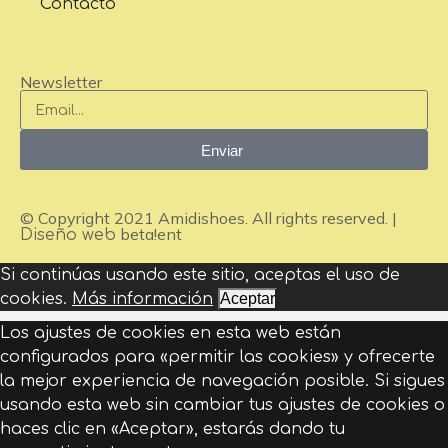
Contacto
Newsletter
Enviar
© Copyright 2021 Amidishoes. All rights reserved. |
beta!ent
Diseño web
Si continúas usando este sitio, aceptas el uso de
cookies.
Más información
Aceptar
Los ajustes de cookies en esta web están
configurados para «permitir las cookies» y ofrecerte
la mejor experiencia de navegación posible. Si sigues
usando esta web sin cambiar tus ajustes de cookies o
haces clic en «Aceptar», estarás dando tu