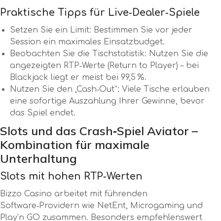
Praktische Tipps für Live‑Dealer‑Spiele
Setzen Sie ein Limit: Bestimmen Sie vor jeder
Session ein maximales Einsatzbudget.
Beobachten Sie die Tischstatistik: Nutzen Sie die
angezeigten RTP‑Werte (Return to Player) – bei
Blackjack liegt er meist bei 99,5 %.
Nutzen Sie den „Cash‑Out“: Viele Tische erlauben
eine sofortige Auszahlung Ihrer Gewinne, bevor
das Spiel endet.
Slots und das Crash‑Spiel Aviator –
Kombination für maximale
Unterhaltung
Slots mit hohen RTP‑Werten
Bizzo Casino arbeitet mit führenden
Software‑Providern wie NetEnt, Microgaming und
Play’n GO zusammen. Besonders empfehlenswert