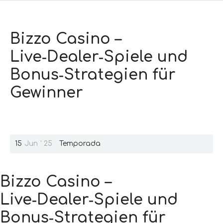
Bizzo Casino –
Live‑Dealer‑Spiele und
Bonus‑Strategien für
Gewinner
15
Jun
'
25
Temporada
Bizzo Casino –
Live‑Dealer‑Spiele und
Bonus‑Strategien für