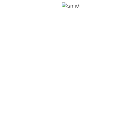
Amidi Shoes
HOME
Shop
Modelos
Punta fina
Punta redonda
Punta cuadrada
Destalonadas
Merceditas
T-Bar
Slipper
Blog
Contacto