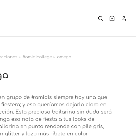
ecciones
#amidicollege
omega
í:
ga
en grupo de #amidis siempre hay una que
 fiestera; y eso queríamos dejarlo claro en
cción. Esta preciosa bailarina sin duda será
nga esa nota de fiesta a tus looks de
ailarina en punta rendonde con pile gris,
n glitter y lazo más ribete en color