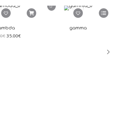
Sale!
lambda
gamma
00
€
35.00
€