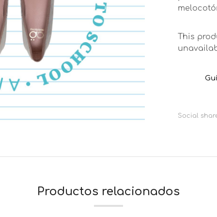
melocotón
This prod
unavailab
Guí
Social share
Productos relacionados