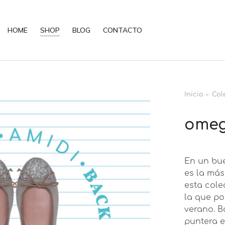
HOME
SHOP
BLOG
CONTACTO
Inicio
Col
Estás aqu
ome
En un bu
es la más
esta cole
la que po
verano. B
puntera e